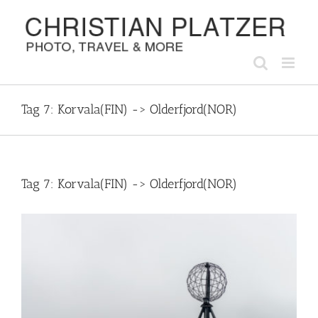
Zum
Inhalt
springen
Tag 7: Korvala(FIN) -> Olderfjord(NOR)
Tag 7: Korvala(FIN) -> Olderfjord(NOR)
Zeige
grösseres
Bild