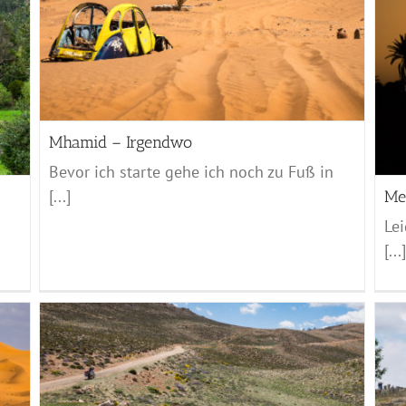
Merzouga – Mhamid
Marocco - 2017
Mhamid – Irgendwo
Bevor ich starte gehe ich noch zu Fuß in
[...]
Me
Lei
[...]
Chefchaouen – Volubilis