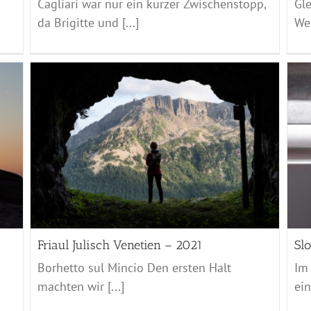
Cagliari war nur ein kurzer Zwischenstopp,
Gle
da Brigitte und [...]
Wes
Slowakei 2020
Slowakei - 2020
Friaul Julisch Venetien – 2021
Sl
Borhetto sul Mincio Den ersten Halt
Im
machten wir [...]
ein