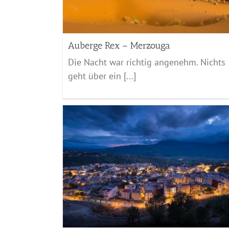
Auberge Rex – Merzouga
Die Nacht war richtig angenehm. Nichts
geht über ein [...]
Auf See
Marocco - 2017
ouen