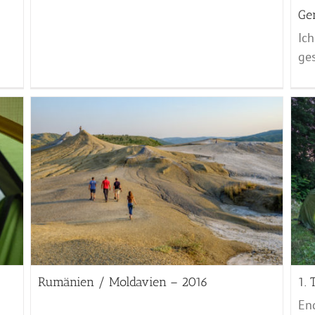
Ge
Ich
ges
1. Tag Plaus – Podklanec
Rumänien & Moldavien - 2016
Rumänien / Moldavien – 2016
1. 
En