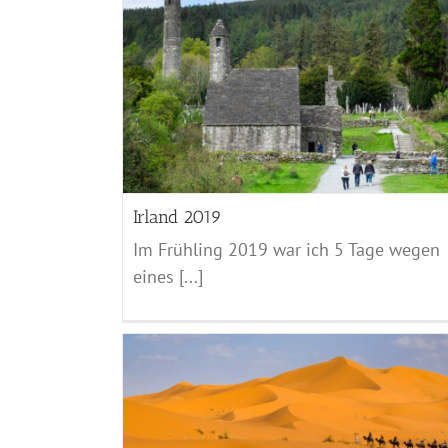
Mhamid – Irgendwo
Marocco - 2017
Irland 2019
Im Frühling 2019 war ich 5 Tage wegen
eines [...]
Volubilis – Auberge Rex
Marocco - 2017
uga