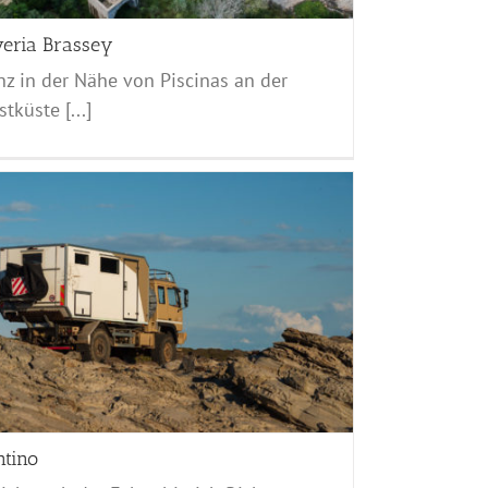
veria Brassey
z in der Nähe von Piscinas an der
tküste [...]
ntino