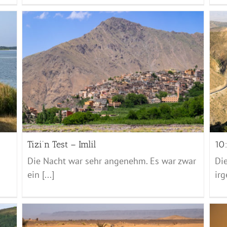
10: Irgendwo – Tizi’n Test
Marocco - 2017
Tizi’n Test – Imlil
10:
Die Nacht war sehr angenehm. Es war zwar
Di
ein [...]
irg