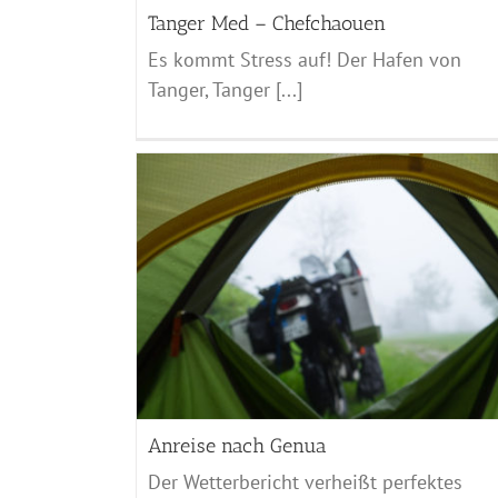
Tanger Med – Chefchaouen
Es kommt Stress auf! Der Hafen von
Tanger, Tanger [...]
a
Rumänien / Moldavien – 2016
Rumänien & Moldavien - 2016
Anreise nach Genua
Der Wetterbericht verheißt perfektes