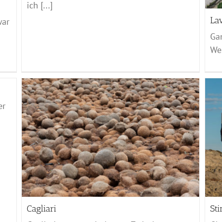
ich [...]
La
war
Gan
Wes
er
Stintino
Sardinien - 2021
Cagliari
Sti