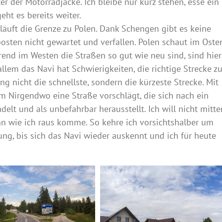
r der Motorradjacke. Ich bleibe nur kurz stehen, esse ein
ht es bereits weiter.
rläuft die Grenze zu Polen. Dank Schengen gibt es keine
osten nicht gewartet und verfallen. Polen schaut im Oste
end im Westen die Straßen so gut wie neu sind, sind hier
llem das Navi hat Schwierigkeiten, die richtige Strecke z
g nicht die schnellste, sondern die kürzeste Strecke. Mit
 Nirgendwo eine Straße vorschlägt, die sich nach ein
lt und als unbefahrbar herausstellt. Ich will nicht mitte
 wie ich raus komme. So kehre ich vorsichtshalber um
ng, bis sich das Navi wieder auskennt und ich für heute