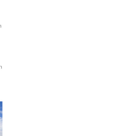
n
u
n