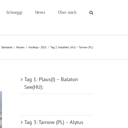
Schneggi
News
Über mich
Startseite
/
Reisen
/
Nordkap - 2015
/
Tag 2: Kesztheli (HU) – Tarnow (PL)
Tag 1: Plaus(I) – Balaton
See(HU):
Tag 2: Kesztheli (HU) –
Tarnow (PL)
Tag 3: Tarnow (PL) – Alytus