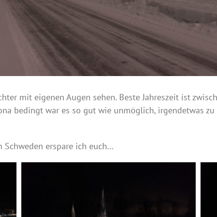
hter mit eigenen Augen sehen. Beste Jahreszeit ist zwisc
rona bedingt war es so gut wie unmöglich, irgendetwas zu 
ch Schweden erspare ich euch…