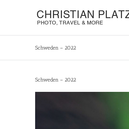
Zum
Inhalt
springen
Schweden – 2022
Schweden – 2022
Zeige
grösseres
Bild