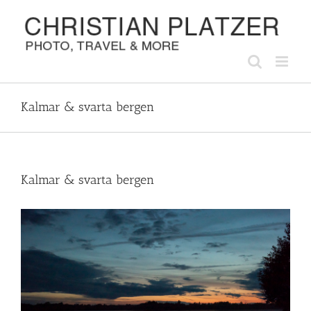
Zum
Inhalt
springen
Kalmar & svarta bergen
Kalmar & svarta bergen
Zeige
grösseres
Bild