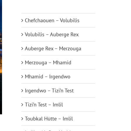
Tanger Med – Chefchaouen
Chefchaouen – Volubilis
Volubilis – Auberge Rex
Auberge Rex – Merzouga
Merzouga – Mhamid
Mhamid – Irgendwo
Irgendwo – Tizi’n Test
Tizi’n Test – Imlil
Toubkal Hütte – Imlil