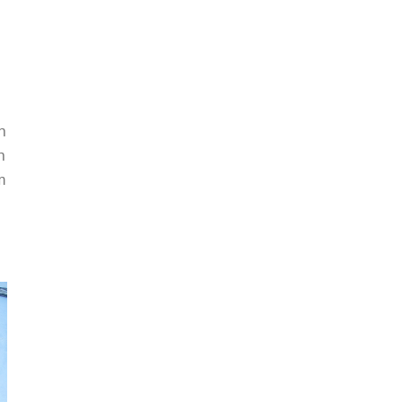
n
h
m
n