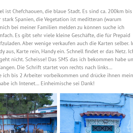
el ist Chefchaouen, die blaue Stadt. Es sind ca. 200km bis
 stark Spanien, die Vegetation ist meditteran (warum
 mich bei meiner Familien melden zu können suche ich
fach. Es gibt sehr viele kleine Geschäfte, die für Prepaid
fzuladen. Aber wenige verkaufen auch die Karten selber. I
 aus, Karte rein, Handy ein. Schnell findet er das Netz. Ic
t geht nicht. Scheisse! Das SMS das ich bekommen habe u
fangen. Die Schrift startet von rechts nach links…
rte ich bis 2 Arbeiter vorbeikommen und drücke ihnen mei
abe ich Intenet… Einheimische sei Dank!