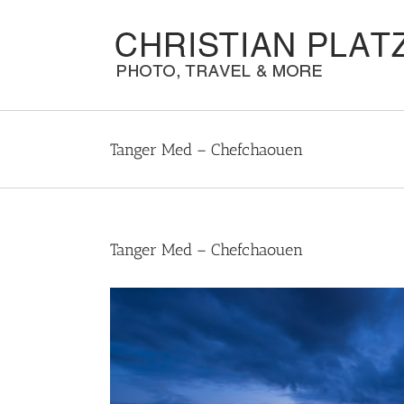
Zum
Inhalt
springen
Tanger Med – Chefchaouen
Tanger Med – Chefchaouen
Zeige
grösseres
Bild