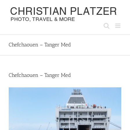
Zum
Inhalt
springen
Chefchaouen – Tanger Med
Chefchaouen – Tanger Med
Zeige
grösseres
Bild