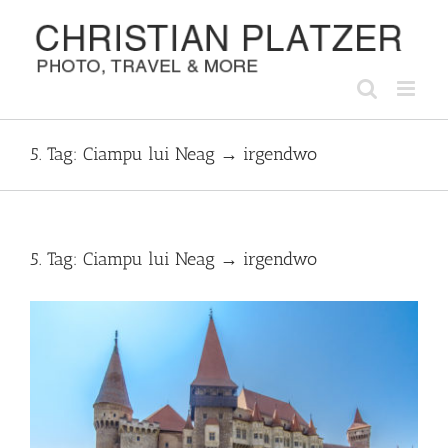
Zum
Inhalt
springen
5. Tag: Ciampu lui Neag → irgendwo
5. Tag: Ciampu lui Neag → irgendwo
Zeige
grösseres
Bild