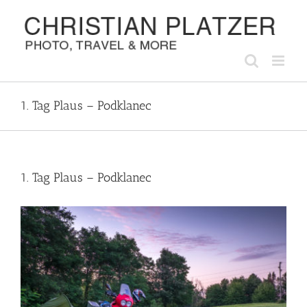
Zum
Inhalt
springen
1. Tag Plaus – Podklanec
1. Tag Plaus – Podklanec
Zeige
grösseres
Bild