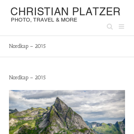
Zum
Inhalt
springen
Nordkap – 2015
Nordkap – 2015
Zeige
grösseres
Bild