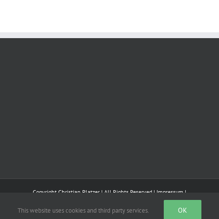
Copyright Christian Platzer | All Rights Reserved |
Impressum
|
OK
This website uses cookies and third party services.
Bluesky