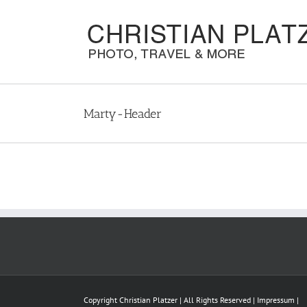
Zum
Inhalt
springen
Marty-Header
Copyright Christian Platzer | All Rights Reserved |
Impressum
|