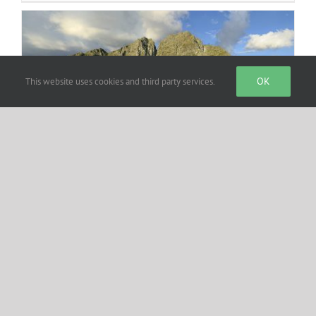
OK
This website uses cookies and third party services.
Ifinger
Ifinger von der Lauwand Spitze Hier klicken
um eine Fullscreen [...]