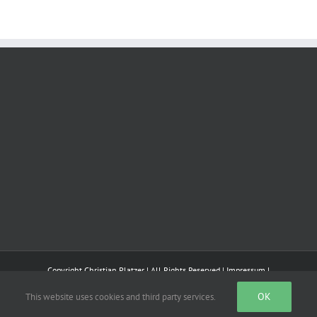
Copyright Christian Platzer | All Rights Reserved |
Impressum
|
OK
This website uses cookies and third party services.
Bluesky