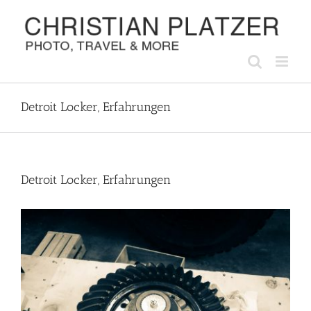
Zum
Inhalt
springen
Detroit Locker, Erfahrungen
Detroit Locker, Erfahrungen
Zeige
grösseres
Bild